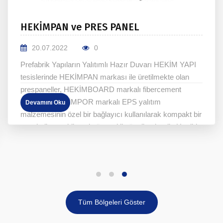
HEKİMPAN ve PRES PANEL
20.07.2022
0
Prefabrik Yapıların Yalıtımlı Hazır Duvarı HEKİM YAPI
tesislerinde HEKİMPAN markası ile üretilmekte olan
prespaneller, HEKİMBOARD markalı fibercement
levhalarla HEKİMPOR markalı EPS yalıtım
Devamını Oku
malzemesinin özel bir bağlayıcı kullanılarak kompakt bir
yapı haline getirilmesi yöntemi ile üretilmektedir. Her iki
yüzünde farklı kalınlık ve yüzey desenine sahip
fibercement levhalar ile üretilen HEKİMPAN
prespaneller, prefabrik yapı üreticileri için büyük kolaylık
sağlamaktadır. Yeni nesil mükemmel duvar elemanları
arasında yer alan HEKİMPAN, düz, doğal taş veya
ahşap desenli olabilmektedir. Panel boyutları 1250 x
Tüm Bölgeleri Göster
2500 mm ve 1250 x 3000 mm olan HEKİMPAN’ın