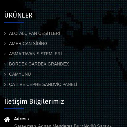
ÜRÜNLER
ALÇI ALÇIPAN ÇEŞİTLERİ
AMERİCAN SİDİNG
ASMA TAVAN SİSTEMLERİ
BORDEX GARDEX GRANDEX
CAMYÜNÜ
ÇATI VE CEPHE SANDVİÇ PANELİ
İletişim Bilgilerimiz
Adres :
Saray mah. Adnan Menderes Bulv.No:88 Saray -