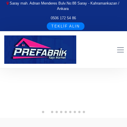
Saray mah. Adnan Menderes Bulv.No:88 Saray - Kahramankazan /
Ankara
0506 172 54 86
TEKLİF ALIN